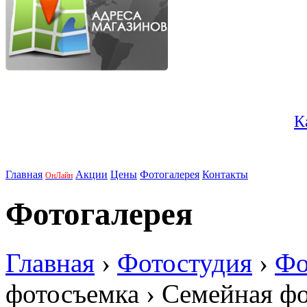
К
Главная
Акции
Цены
Фотогалерея
Контакты
ОнЛайн
Фотогалерея
Главная
›
Фотостудия
›
Фо
фотосъемка
›
Семейная ф